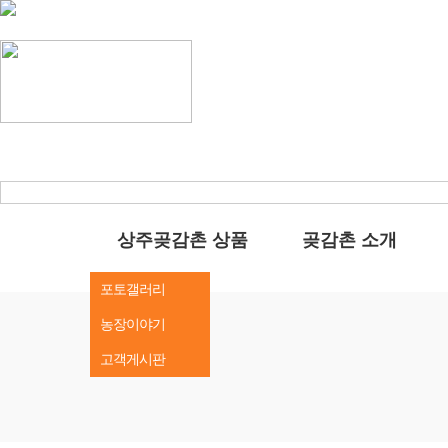
상주곶감촌 상품
곶감촌 소개
인사말
공지사항
포토갤러리
오시는길
농장이야기
고객게시판