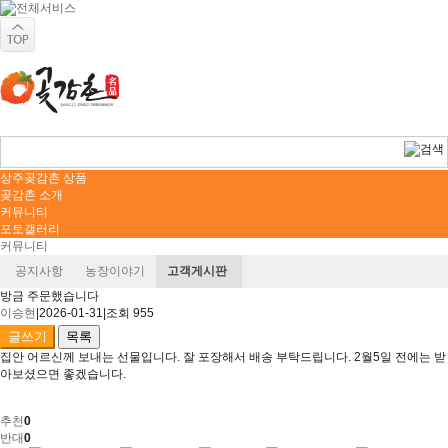
상주곶감촌 상품
곶감촌 소개
커뮤니티
포토갤러리
커뮤니티
공지사항
농장이야기
고객게시판
방금 주문했습니다
이승현
|
2026-01-31
|
조회 955
글쓰기
목록
집안 어르신께 보내는 선물입니다. 잘 포장해서 배송 부탁드립니다. 2월5일 전에는 받
아보셨으면 좋겠습니다.
추천
0
반대
0