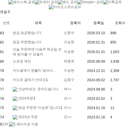
댓글
0
번호
제목
등록자
등록일
조회수
방금 송금했습니다
신종석
83
2026.03.10
998
방금 주문했습니다
이승현
82
2026.01.31
955
오늘 주문하면 다음주 목요일 전
이승현
81
2026.01.31
1,003
에 받아볼 수 있을까
소포장 재안
박종옥
80
2025.06.09
1,938
카드결재가 원활치 않아서...
이승현
79
2024.12.31
2,309
카드로 결재가 안되요
1
김종구
78
2024.09.02
2,797
안녕하세요. 문의드립니다
박○○
77
2024.08.06
3
2024주문
1
진○○
76
2024.02.02
3
방금 주문한 '이승현' 입니다
1
이○○
75
2024.01.18
12
2023년 주문
진○○
74
2023.01.16
4
1
2
3
4