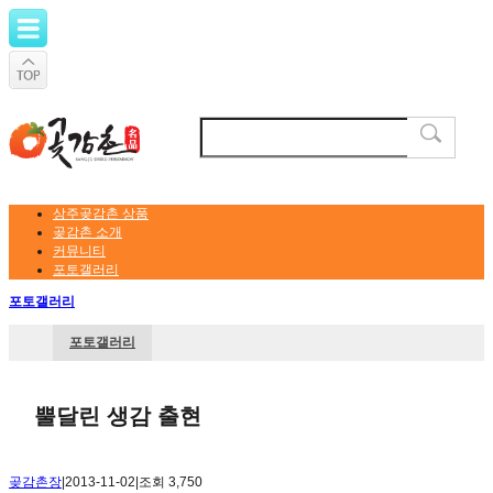
상주곶감촌 상품
곶감촌 소개
커뮤니티
포토갤러리
포토갤러리
포토갤러리
뿔달린 생감 출현
곶감촌장
|
2013-11-02
|
조회 3,750