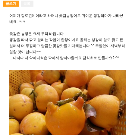
글쓰기
목록
어제가 할로윈데이라고 하더니 곶감농장에도 귀여운 생감악마가 나타났
네요..ㅋㅋ
곶감촌 농장은 요새 무척 바쁩니다
생감을 따서 깎고 말리는 작업이 한창이네요 올해는 생감이 알도 굵고 튼
실해서 더 푸짐하고 달콤한 곶감맛를 기대해봅니다 ^^ 주말없이 새벽부터
일할 맛이 납니다~~
그나저나 저 악마녀석은 깍아서 말려야할까요 감식초로 만들까요? ^^