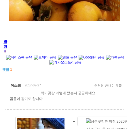
추
반
천
대
2
0
댓글
1
이소희
2017-09-27
추천
0
반대
0
댓글
악마곶감 어떻게 됐는지 궁금하네요
곰돌이 같기도 합니다