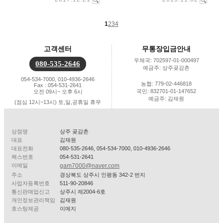
1
2
3
4
고객센터
무통장입금안내
우체국: 702597-01-000497
080-535-2646
예금주: 상주곶감촌
054-534-7000, 010-4936-2646
농협: 779-02-446818
Fax : 054-531-2641
국민: 832701-01-147652
오전 09시~ 오후 6시
예금주: 김재원
(점심 12시~13시) 토,일,공휴일 휴무
상점명
상주 곶감촌
대표
김재원
대표전화
080-535-2646, 054-534-7000, 010-4936-2646
팩스번호
054-531-2641
이메일
gam7000@naver.com
주소
경상북도 상주시 인평동 342-2 번지
사업자등록번호
511-90-20846
통신판매업신고
상주시 제2004-6호
개인정보관리책임
김재원
호스팅제공
이메지